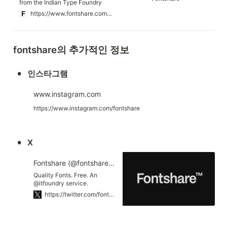
from the Indian Type Foundry
(ITF), making quality fonts
https://www.fontshare.com/licenses/itf-ffl
accessible to all.
fontshare의 추가적인 정보
•
인스타그램
www.instagram.com
https://www.instagram.com/fontshare
•
X
Fontshare (@fontshare_com) on X
Quality Fonts. Free. An
@itfoundry service.
https://twitter.com/fontshare_com