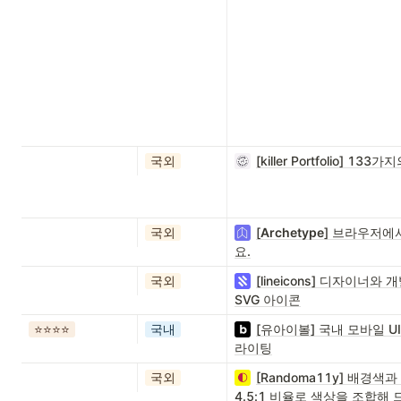
국외
[killer Portfolio
국외
[
Archetype
] 브라우저에
요.
국외
[lineicons] 디자이너
SVG 아이콘
⭐️⭐️⭐️⭐️
국내
[유아이볼] 국내 모바일 UI
라이팅
국외
[Randoma11y] 배경
4.5:1 비율로 색상을 조합해 