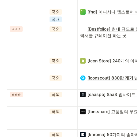
국외
[fnd] 어디서나 앱스토
국내
⭐️⭐️⭐️
국외
[Bestfolios] 최대 규
력서를 큐레이션 하는 곳
국외
[Icon Store] 240개의
국외
[iconscout]
830만 개가
⭐️⭐️⭐️
국외
[saaspo] SaaS 웹사이
국외
[fontshare] 고품질의 
국외
[khroma] 50가지의 