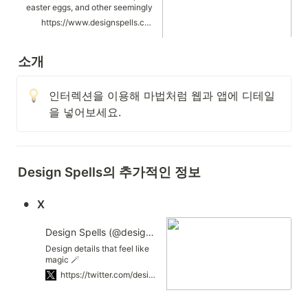
easter eggs, and other seemingly
extra design details that infuse
https://www.designspells.com/
life, personality, and fun back
into the web.
소개
인터렉션을 이용해 마법처럼 웹과 앱에 디테일
을 넣어보세요.
Design Spells의 추가적인 정보
•
X
Design Spells (@designspells_) on X
Design details that feel like
magic 🪄
https://twitter.com/designspells_