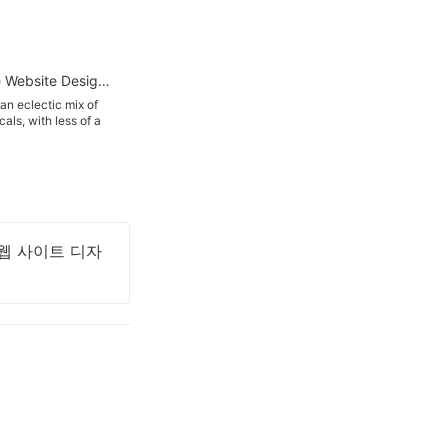
Ecomm.Design - Ecommerce Website Design Gallery and Tech Inspiration
n eclectic mix of
als, with less of a
on and more on the
tter to ecommerce.
 웹 사이트 디자