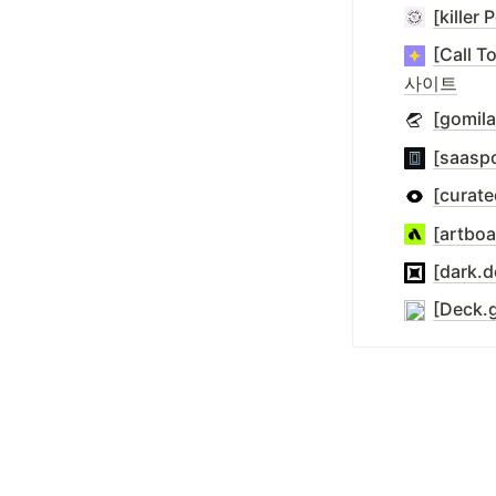
[kill
[Call
사이트
[gom
[saas
[cura
[artb
[dark
[Deck