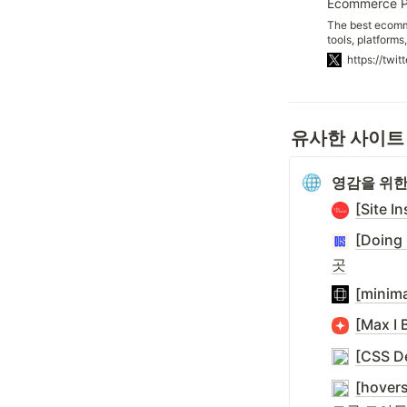
The best ecom
tools, platforms
and strategies 
and compared. 
entrepreneurs f
years 🛒 🚀
유사한 사이트
영감을 위한
[Site
[Doin
곳
[mini
[Max 
[CSS 
[hov