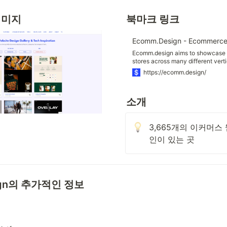
이미지
북마크 링크
Ecomm.design aims to showcase a
stores across many different vertic
focus on front-end experimentati
https://ecomm.design/
metrics and UX practices that ma
소개
3,665개의 이커머스
인이 있는 곳
ign의 추가적인 정보