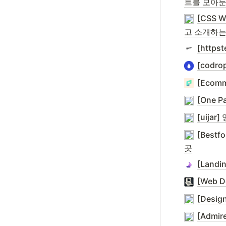
트를 모아둔
[CSS
고 소개하는
[http
[codr
[Ecom
[One 
[uij
[Best
곳
[Lan
[Web 
[Desi
[Admi